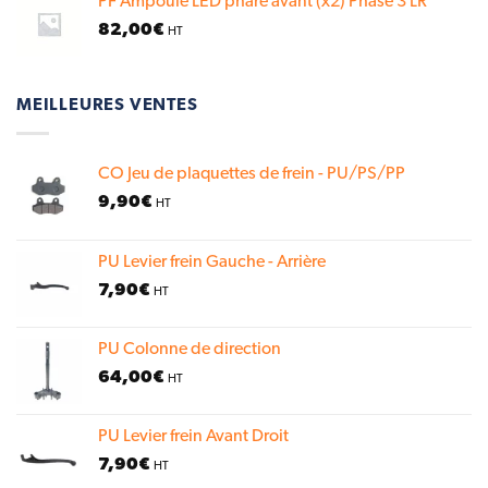
PF Ampoule LED phare avant (x2) Phase 3 LR
82,00
€
HT
MEILLEURES VENTES
CO Jeu de plaquettes de frein - PU/PS/PP
9,90
€
HT
PU Levier frein Gauche - Arrière
7,90
€
HT
PU Colonne de direction
64,00
€
HT
PU Levier frein Avant Droit
7,90
€
HT