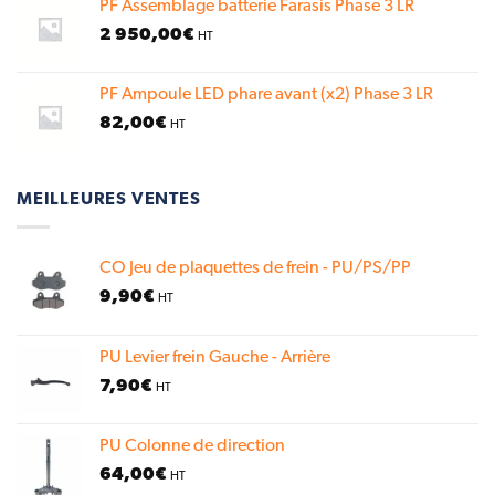
PF Assemblage batterie Farasis Phase 3 LR
2 950,00
€
HT
PF Ampoule LED phare avant (x2) Phase 3 LR
82,00
€
HT
MEILLEURES VENTES
CO Jeu de plaquettes de frein - PU/PS/PP
9,90
€
HT
PU Levier frein Gauche - Arrière
7,90
€
HT
PU Colonne de direction
64,00
€
HT