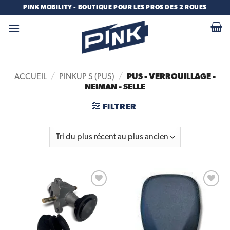
Passer
PINK MOBILITY - BOUTIQUE POUR LES PROS DES 2 ROUES
au
contenu
PUS - VERROUILLAGE -
ACCUEIL
/
PINKUP S (PUS)
/
NEIMAN - SELLE
FILTRER
Add to
Add to
wishlist
wishlist