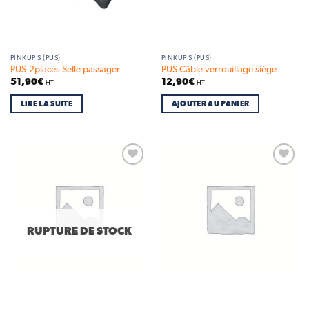
PINKUP S (PUS)
PINKUP S (PUS)
PUS-2places Selle passager
PUS Câble verrouillage siège
51,90
€
12,90
€
HT
HT
LIRE LA SUITE
AJOUTER AU PANIER
Add to
Add to
wishlist
wishlist
RUPTURE DE STOCK