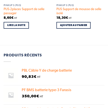
PINKUP S (PUS)
PINKUP S (PUS)
PUS-2places Support de selle
PUS Support de mousse de selle
passager
isolé
8,60
€
18,30
€
HT
HT
LIRE LA SUITE
AJOUTER AU PANIER
PRODUITS RÉCENTS
PBL Câble Y de charge batterie
90,83
€
HT
PF BMS batterie type-3 Farasis
350,00
€
HT