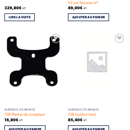
V2 sur faisceau V1
329,80
€
49,00
€
HT
HT
LIRE LA SUITE
AJOUTER AU PANIER
Add to
Add to
wishlist
wishlist
ALRENDO (TS-BRAVO)
ALRENDO (TS-BRAVO)
TSB Platine de compteur
TSB Guidon haut
16,80
€
85,40
€
HT
HT
AJOUTER AU PANIER
AJOUTER AU PANIER