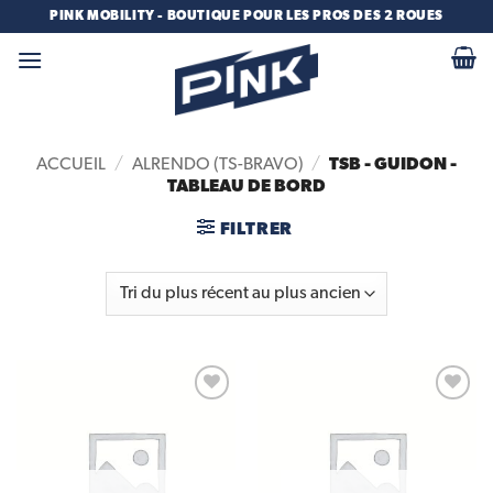
Passer
PINK MOBILITY - BOUTIQUE POUR LES PROS DES 2 ROUES
au
contenu
TSB - GUIDON -
ACCUEIL
/
ALRENDO (TS-BRAVO)
/
TABLEAU DE BORD
FILTRER
Add to
Add to
wishlist
wishlist