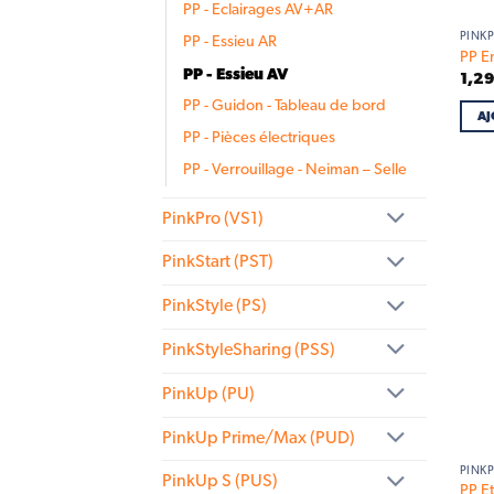
PP - Eclairages AV+AR
PINKP
PP - Essieu AR
PP En
PP - Essieu AV
1,2
PP - Guidon - Tableau de bord
AJ
PP - Pièces électriques
PP - Verrouillage - Neiman – Selle
PinkPro (VS1)
PinkStart (PST)
PinkStyle (PS)
PinkStyleSharing (PSS)
PinkUp (PU)
PinkUp Prime/Max (PUD)
PINKP
PinkUp S (PUS)
PP Et