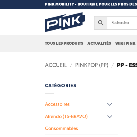
Passer
PINK MOBILITY - BOUTIQUE POUR LES PROS DES
au
contenu
TOUS LES PRODUITS
ACTUALITÉS
WIKI PINK
PP - ES
ACCUEIL
/
PINKPOP (PP)
/
CATÉGORIES
Accessoires
Alrendo (TS-BRAVO)
Consommables