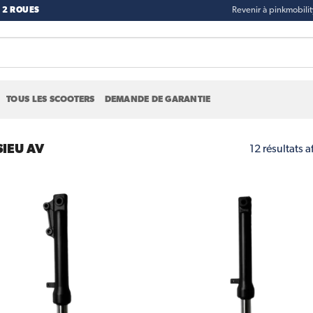
 2 ROUES
Revenir à pinkmobili
TOUS LES SCOOTERS
DEMANDE DE GARANTIE
SIEU AV
12 résultats a
Add to
Ad
wishlist
wis