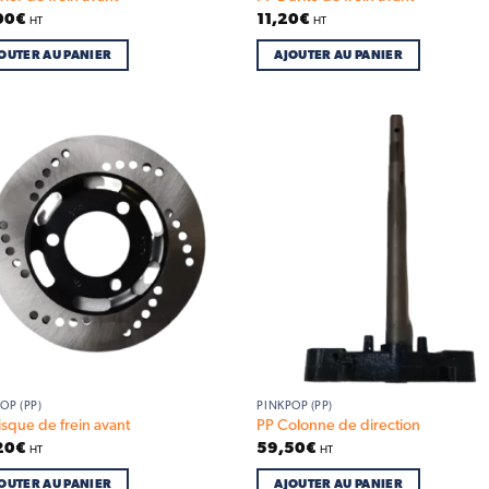
00
€
11,20
€
HT
HT
OUTER AU PANIER
AJOUTER AU PANIER
Add to
Ad
wishlist
wis
OP (PP)
PINKPOP (PP)
isque de frein avant
PP Colonne de direction
20
€
59,50
€
HT
HT
OUTER AU PANIER
AJOUTER AU PANIER