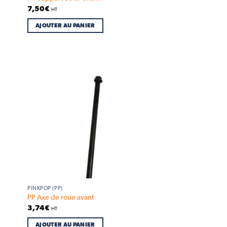
7,50
€
HT
AJOUTER AU PANIER
d to
Add to
hlist
wishlist
PINKPOP (PP)
PP Axe de roue avant
3,74
€
HT
AJOUTER AU PANIER