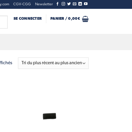
ty.com
CGV-CGG
Newsletter
SE CONNECTER
PANIER /
0,00
€
Trié
ffichés
du
plus
récent
au
d to
Add to
plus
hlist
wishlist
ancien