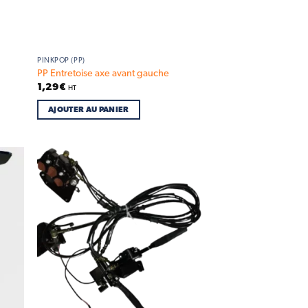
PINKPOP (PP)
PP Entretoise axe avant gauche
1,29
€
HT
AJOUTER AU PANIER
d to
Add to
hlist
wishlist