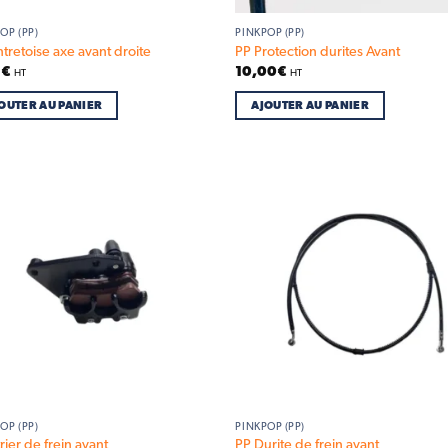
OP (PP)
PINKPOP (PP)
tretoise axe avant droite
PP Protection durites Avant
9
€
10,00
€
HT
HT
OUTER AU PANIER
AJOUTER AU PANIER
Add to
Ad
wishlist
wis
OP (PP)
PINKPOP (PP)
rier de frein avant
PP Durite de frein avant