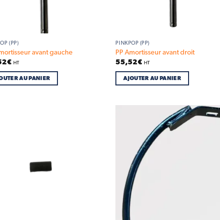
OP (PP)
PINKPOP (PP)
mortisseur avant gauche
PP Amortisseur avant droit
52
€
55,52
€
HT
HT
OUTER AU PANIER
AJOUTER AU PANIER
Add to
Ad
wishlist
wis