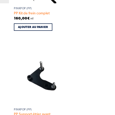
PINKPOP (PP)
PP Kit de frein complet
160,00
€
HT
AJOUTER AU PANIER
d to
Add to
hlist
wishlist
PINKPOP (PP)
PP Support étrier avant