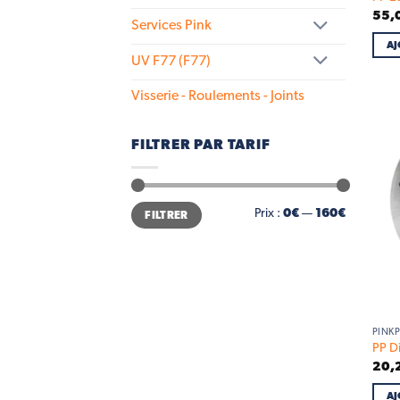
55,
Services Pink
AJ
UV F77 (F77)
Visserie - Roulements - Joints
FILTRER PAR TARIF
Prix
Prix
Prix :
0€
—
160€
FILTRER
min
max
PINKP
PP D
20,
AJ