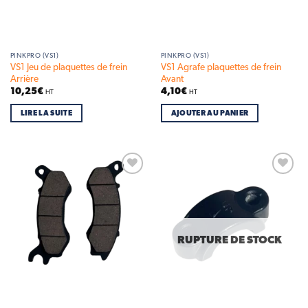
PINKPRO (VS1)
PINKPRO (VS1)
VS1 Jeu de plaquettes de frein
VS1 Agrafe plaquettes de frein
Arrière
Avant
10,25
€
4,10
€
HT
HT
LIRE LA SUITE
AJOUTER AU PANIER
Add to
Add to
wishlist
wishlist
RUPTURE DE STOCK