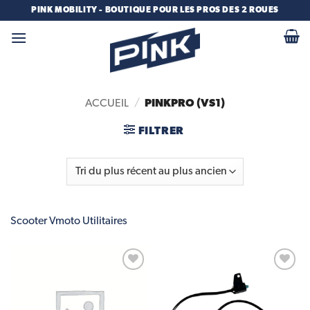
Passer
PINK MOBILITY - BOUTIQUE POUR LES PROS DES 2 ROUES
au
contenu
PINKPRO (VS1)
ACCUEIL
/
FILTRER
Scooter Vmoto Utilitaires
Add to
Add to
wishlist
wishlist