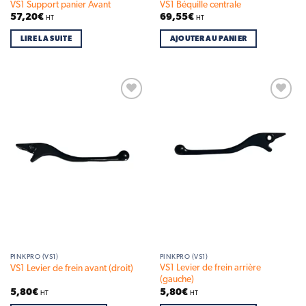
VS1 Support panier Avant
VS1 Béquille centrale
57,20
€
69,55
€
HT
HT
LIRE LA SUITE
AJOUTER AU PANIER
Add to
Add to
wishlist
wishlist
PINKPRO (VS1)
PINKPRO (VS1)
VS1 Levier de frein arrière
VS1 Levier de frein avant (droit)
(gauche)
5,80
€
5,80
€
HT
HT