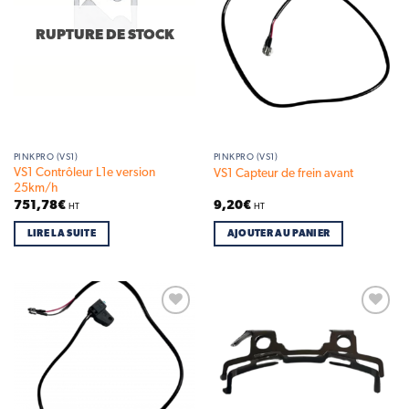
RUPTURE DE STOCK
PINKPRO (VS1)
PINKPRO (VS1)
VS1 Contrôleur L1e version
VS1 Capteur de frein avant
25km/h
751,78
€
9,20
€
HT
HT
LIRE LA SUITE
AJOUTER AU PANIER
Add to
Add to
wishlist
wishlist