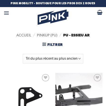
Passer
PINK MOBILITY - BOUTIQUE POUR LES PROS DES 2 ROUES
au
contenu
PU - ESSIEU AR
ACCUEIL
/
PINKUP (PU)
/
FILTRER
Add to
Add to
wishlist
wishlist