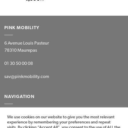
PINK MOBILITY
6 Avenue Louis Pasteur
78310 Maurepas
01 30 50 00 08
sav@pinkmobility.com
NAVIGATION
Mentions légales
We use cookies on our website to give you the most relevant
experience by remembering your preferences and repeat
CGV-CGG
visits. By clicking “Accept All”, you consent to the use of ALL the