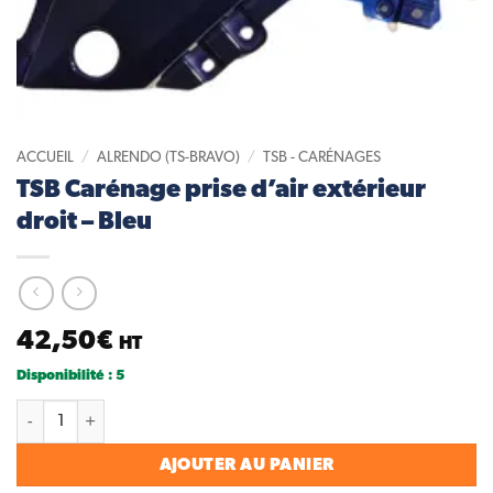
ACCUEIL
/
ALRENDO (TS-BRAVO)
/
TSB - CARÉNAGES
TSB Carénage prise d’air extérieur
droit – Bleu
42,50
€
HT
Disponibilité : 5
quantité de TSB Carénage prise d'air extérieur droit - Bleu
AJOUTER AU PANIER