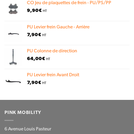
CO Jeu de plaquettes de frein - PU/PS/PP
9,90
€
HT
PU Levier frein Gauche - Arrière
7,90
€
HT
PU Colonne de direction
64,00
€
HT
PU Levier frein Avant Droit
7,90
€
HT
PINK MOBILITY
6 Avenue Louis Pasteur