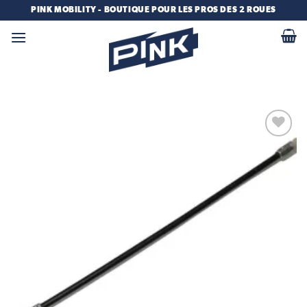
Passer
PINK MOBILITY - BOUTIQUE POUR LES PROS DES 2 ROUES
au
contenu
Add to
wishlist