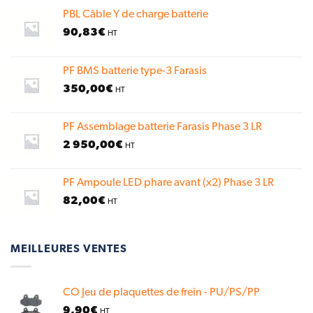
PBL Câble Y de charge batterie
90,83
€
HT
PF BMS batterie type-3 Farasis
350,00
€
HT
PF Assemblage batterie Farasis Phase 3 LR
2 950,00
€
HT
PF Ampoule LED phare avant (x2) Phase 3 LR
82,00
€
HT
MEILLEURES VENTES
CO Jeu de plaquettes de frein - PU/PS/PP
9,90
€
HT