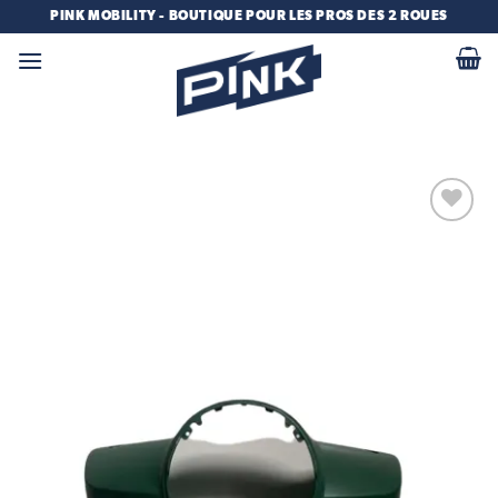
Passer
PINK MOBILITY - BOUTIQUE POUR LES PROS DES 2 ROUES
au
contenu
Add to
wishlist