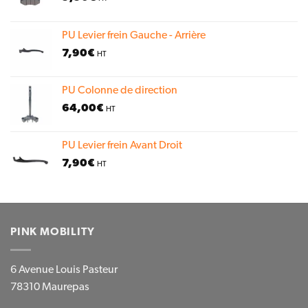
PU Levier frein Gauche - Arrière
7,90
€
HT
PU Colonne de direction
64,00
€
HT
PU Levier frein Avant Droit
7,90
€
HT
PINK MOBILITY
6 Avenue Louis Pasteur
78310 Maurepas