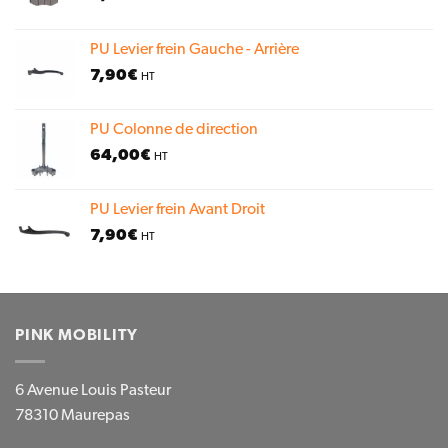
PU Levier frein Gauche - Arrière
7,90
€
HT
PU Colonne de direction
64,00
€
HT
PU Levier frein Avant Droit
7,90
€
HT
PINK MOBILITY
6 Avenue Louis Pasteur
78310 Maurepas