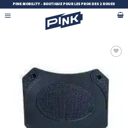
Passer
PINK MOBILITY - BOUTIQUE POUR LES PROS DES 2 ROUES
au
contenu
Add to
wishlist