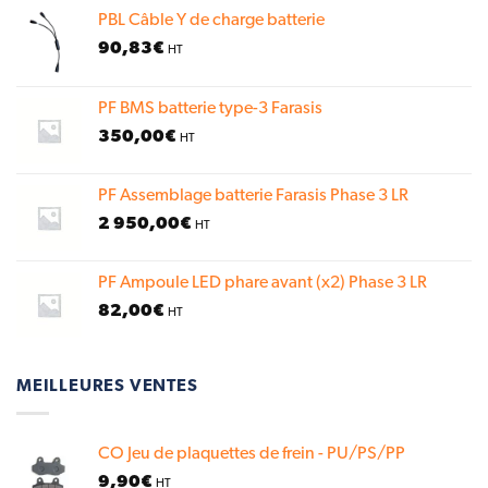
PBL Câble Y de charge batterie
90,83
€
HT
PF BMS batterie type-3 Farasis
350,00
€
HT
PF Assemblage batterie Farasis Phase 3 LR
2 950,00
€
HT
PF Ampoule LED phare avant (x2) Phase 3 LR
82,00
€
HT
MEILLEURES VENTES
CO Jeu de plaquettes de frein - PU/PS/PP
9,90
€
HT