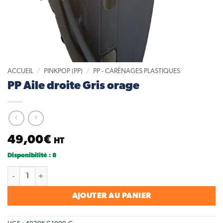
ACCUEIL
/
PINKPOP (PP)
/
PP - CARÉNAGES PLASTIQUES
PP Aile droite Gris orage
49,00
€
HT
Disponibilité : 8
quantité de PP Aile droite Gris orage
AJOUTER AU PANIER