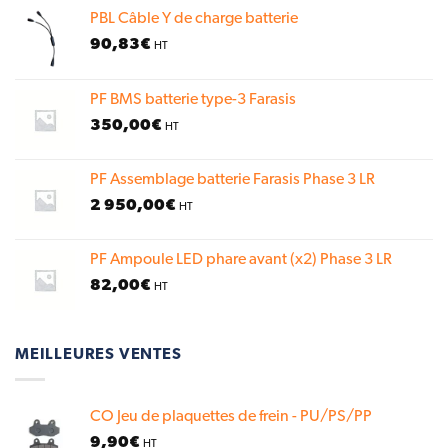
PBL Câble Y de charge batterie
90,83
€
HT
PF BMS batterie type-3 Farasis
350,00
€
HT
PF Assemblage batterie Farasis Phase 3 LR
2 950,00
€
HT
PF Ampoule LED phare avant (x2) Phase 3 LR
82,00
€
HT
MEILLEURES VENTES
CO Jeu de plaquettes de frein - PU/PS/PP
9,90
€
HT