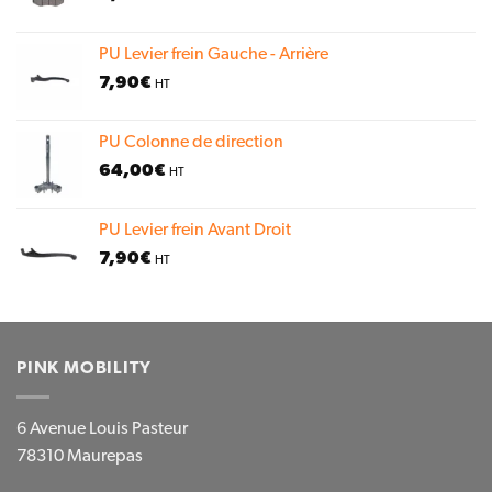
PU Levier frein Gauche - Arrière
7,90
€
HT
PU Colonne de direction
64,00
€
HT
PU Levier frein Avant Droit
7,90
€
HT
PINK MOBILITY
6 Avenue Louis Pasteur
78310 Maurepas