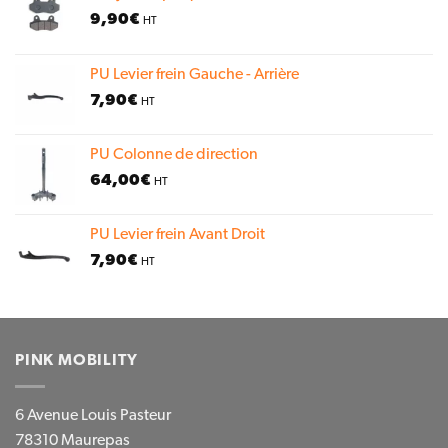
9,90
€
HT
PU Levier frein Gauche - Arrière
7,90
€
HT
PU Colonne de direction
64,00
€
HT
PU Levier frein Avant Droit
7,90
€
HT
PINK MOBILITY
6 Avenue Louis Pasteur
78310 Maurepas