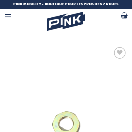
Passer
PINK MOBILITY - BOUTIQUE POUR LES PROS DES 2 ROUES
au
contenu
Add to
wishlist