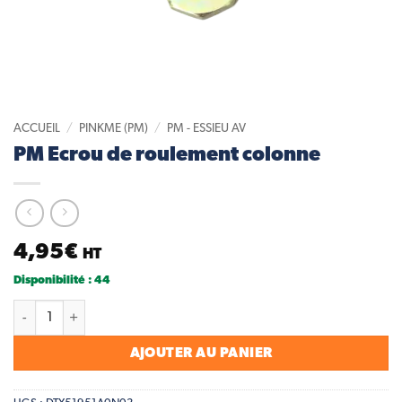
ACCUEIL
/
PINKME (PM)
/
PM - ESSIEU AV
PM Ecrou de roulement colonne
4,95
€
HT
Disponibilité : 44
quantité de PM Ecrou de roulement colonne
AJOUTER AU PANIER