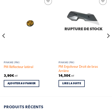
Add to
Add to
wishlist
wishlist
RUPTURE DE STOCK
PINKME (PM)
PINKME (PM)
PM Enjoliveur Droit de bras
PM Réflecteur latéral
Arrière
3,90
€
14,50
€
HT
HT
AJOUTER AU PANIER
LIRE LA SUITE
PRODUITS RÉCENTS