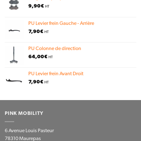
9,90
€
HT
PU Levier frein Gauche - Arrière
7,90
€
HT
PU Colonne de direction
64,00
€
HT
PU Levier frein Avant Droit
7,90
€
HT
PINK MOBILITY
6 Avenue Louis Pasteur
78310 Maurepas