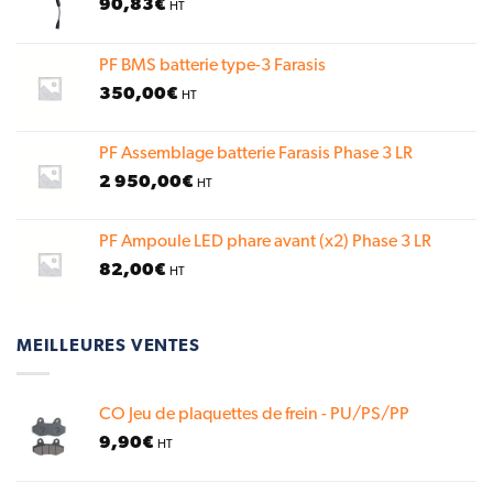
90,83
€
HT
PF BMS batterie type-3 Farasis
350,00
€
HT
PF Assemblage batterie Farasis Phase 3 LR
2 950,00
€
HT
PF Ampoule LED phare avant (x2) Phase 3 LR
82,00
€
HT
MEILLEURES VENTES
CO Jeu de plaquettes de frein - PU/PS/PP
9,90
€
HT