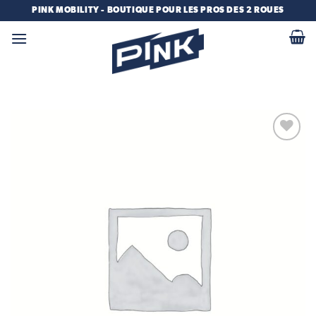
Passer
PINK MOBILITY - BOUTIQUE POUR LES PROS DES 2 ROUES
au
contenu
Add to
wishlist