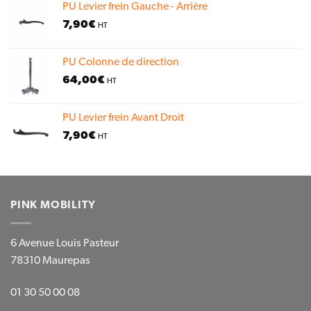
PU Levier frein Gauche - Arrière
7,90
€
HT
PU Colonne de direction
64,00
€
HT
PU Levier frein Avant Droit
7,90
€
HT
PINK MOBILITY
6 Avenue Louis Pasteur
78310 Maurepas
01 30 50 00 08