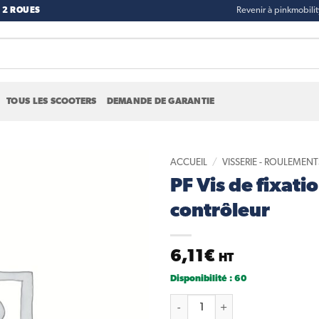
 2 ROUES
Revenir à pinkmobili
TOUS LES SCOOTERS
DEMANDE DE GARANTIE
ACCUEIL
/
VISSERIE - ROULEMENTS
PF Vis de fixati
Add to
contrôleur
wishlist
6,11
€
HT
Disponibilité : 60
quantité de PF Vis de fixation