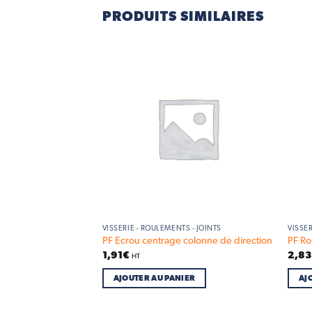
PRODUITS SIMILAIRES
Add to
Add to
wishlist
wishlist
S - JOINTS
VISSERIE - ROULEMENTS - JOINTS
VISSER
lonne M10*45
PF Ecrou centrage colonne de direction
PF Ro
1,91
€
2,8
HT
IER
AJOUTER AU PANIER
AJ