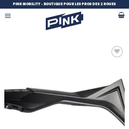
Passer
PINK MOBILITY - BOUTIQUE POUR LES PROS DES 2 ROUES
au
contenu
Add to
wishlist