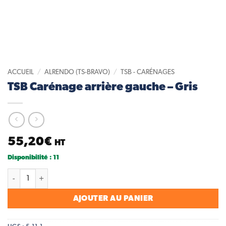
ACCUEIL
/
ALRENDO (TS-BRAVO)
/
TSB - CARÉNAGES
TSB Carénage arrière gauche – Gris
55,20
€
HT
Disponibilité : 11
quantité de TSB Carénage arrière gauche - Gris
AJOUTER AU PANIER