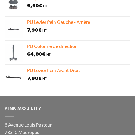
9,90
€
HT
PU Levier frein Gauche - Arrière
7,90
€
HT
PU Colonne de direction
64,00
€
HT
PU Levier frein Avant Droit
7,90
€
HT
PINK MOBILITY
6 Avenue Louis Pasteur
78310 Maurepas