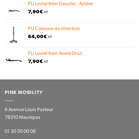
PU Levier frein Gauche - Arrière
7,90
€
HT
PU Colonne de direction
64,00
€
HT
PU Levier frein Avant Droit
7,90
€
HT
PINK MOBILITY
6 Avenue Louis Pasteur
78310 Maurepas
01 30 50 00 08