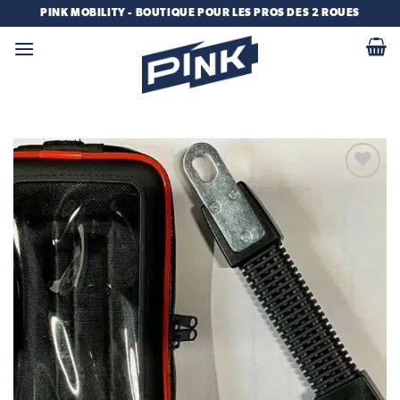
Passer
PINK MOBILITY - BOUTIQUE POUR LES PROS DES 2 ROUES
au
contenu
Add to
wishlist