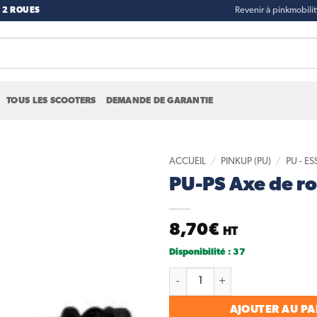
 2 ROUES
Revenir à pinkmobili
TOUS LES SCOOTERS
DEMANDE DE GARANTIE
ACCUEIL
/
PINKUP (PU)
/
PU - ES
PU-PS Axe de r
Add to
wishlist
8,70
€
HT
Disponibilité : 37
quantité de PU-PS Axe de rou
AJOUTER AU PA