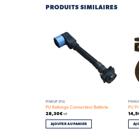
PRODUITS SIMILAIRES
Add to
Add to
wishlist
wishlist
PINKUP (PU)
PINKUP
ère
PU Rallonge Connecteur Batterie
PU P
28,30
€
14,5
HT
IER
AJOUTER AU PANIER
AJ