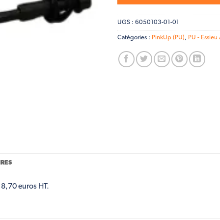
UGS :
6050103-01-01
Catégories :
PinkUp (PU)
,
PU - Essieu
RES
 8,70 euros HT.