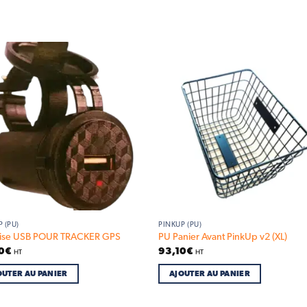
Add to
Add
wishlist
wish
 (PU)
PINKUP (PU)
rise USB POUR TRACKER GPS
PU Panier Avant PinkUp v2 (XL)
0
€
93,10
€
HT
HT
OUTER AU PANIER
AJOUTER AU PANIER