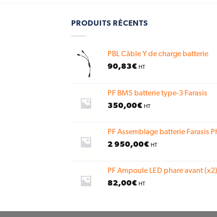
PRODUITS RÉCENTS
PBL Câble Y de charge batterie
90,83
€
HT
PF BMS batterie type-3 Farasis
350,00
€
HT
PF Assemblage batterie Farasis P
2 950,00
€
HT
PF Ampoule LED phare avant (x2)
82,00
€
HT