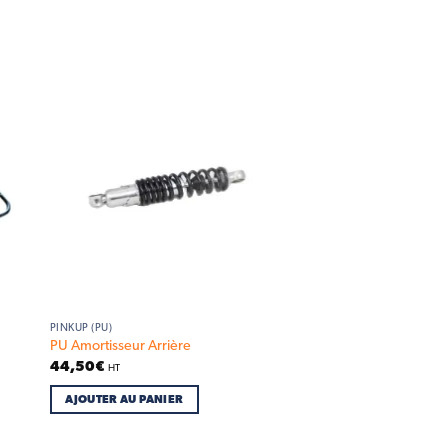
 to
Add to
list
wishlist
PINKUP (PU)
PU Amortisseur Arrière
44,50
€
HT
AJOUTER AU PANIER