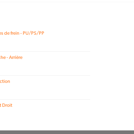
s de frein - PU/PS/PP
he - Arrière
ction
t Droit