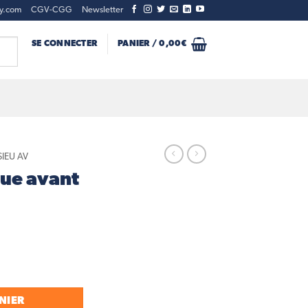
ty.com
CGV-CGG
Newsletter
SE CONNECTER
PANIER /
0,00
€
SIEU AV
oue avant
e avant
NIER