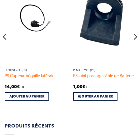
Add to
Add to
wishlist
wishlist
PINKSTYLE (PS)
PINKSTYLE (PS)
PS Capteur béquille latérale
PS Joint passage câble de Batterie
14,00
€
1,00
€
HT
HT
AJOUTER AU PANIER
AJOUTER AU PANIER
PRODUITS RÉCENTS