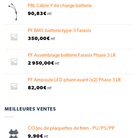
PBL Câble Y de charge batterie
90,83
€
HT
PF BMS batterie type-3 Farasis
350,00
€
HT
PF Assemblage batterie Farasis Phase 3 LR
2 950,00
€
HT
PF Ampoule LED phare avant (x2) Phase 3 LR
82,00
€
HT
MEILLEURES VENTES
CO Jeu de plaquettes de frein - PU/PS/PP
9,90
€
HT