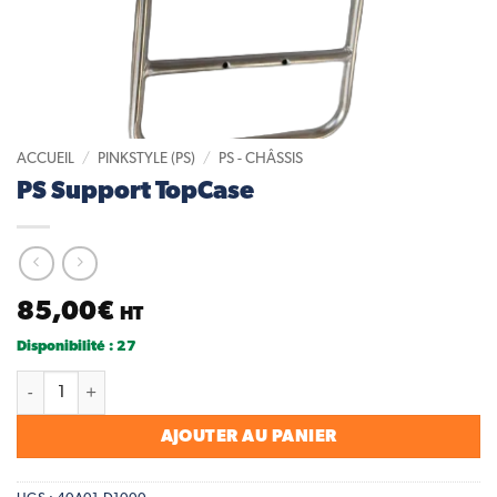
ACCUEIL
/
PINKSTYLE (PS)
/
PS - CHÂSSIS
PS Support TopCase
85,00
€
HT
Disponibilité : 27
quantité de PS Support TopCase
AJOUTER AU PANIER