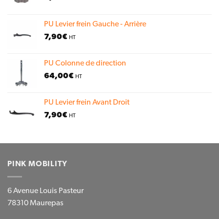
PU Levier frein Gauche - Arrière
7,90
€
HT
PU Colonne de direction
64,00
€
HT
PU Levier frein Avant Droit
7,90
€
HT
PINK MOBILITY
6 Avenue Louis Pasteur
78310 Maurepas