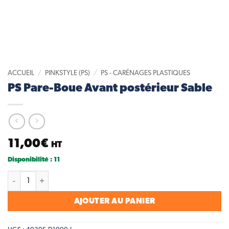
ACCUEIL
/
PINKSTYLE (PS)
/
PS - CARÉNAGES PLASTIQUES
PS Pare-Boue Avant postérieur Sable
11,00
€
HT
Disponibilité : 11
quantité de PS Pare-Boue Avant postérieur Sable
AJOUTER AU PANIER