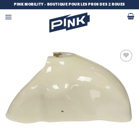
Passer
PINK MOBILITY - BOUTIQUE POUR LES PROS DES 2 ROUES
au
contenu
Add to
wishlist