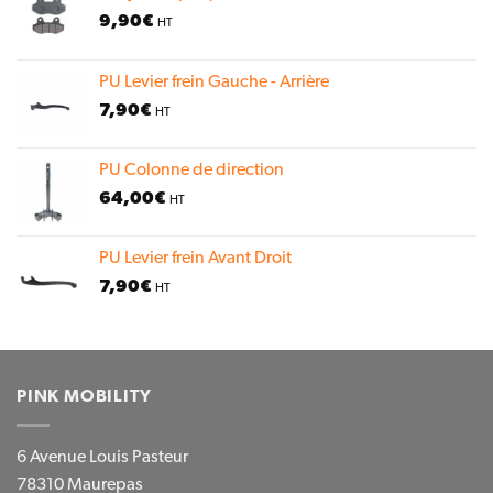
9,90
€
HT
PU Levier frein Gauche - Arrière
7,90
€
HT
PU Colonne de direction
64,00
€
HT
PU Levier frein Avant Droit
7,90
€
HT
PINK MOBILITY
6 Avenue Louis Pasteur
78310 Maurepas