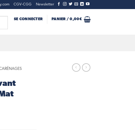
ty.com
CGV-CGG
Newsletter
SE CONNECTER
PANIER /
0,00
€
- CARÉNAGES
vant
 Mat