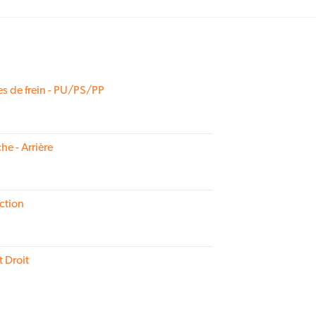
s de frein - PU/PS/PP
he - Arrière
ction
t Droit