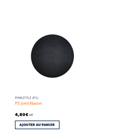
 to
Add to
list
wishlist
PINKSTYLE (PS)
PS Joint Klaxon
4,80
€
HT
AJOUTER AU PANIER