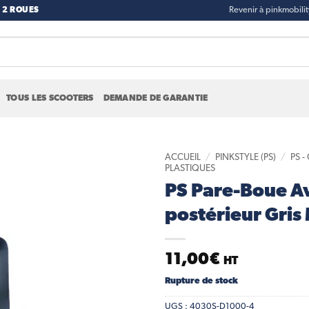
 2 ROUES
Revenir à pinkmobili
TOUS LES SCOOTERS
DEMANDE DE GARANTIE
ACCUEIL
/
PINKSTYLE (PS)
/
PS 
PLASTIQUES
PS Pare-Boue A
Add to
wishlist
postérieur Gris
11,00
€
HT
Rupture de stock
UGS :
4030S-D1000-4