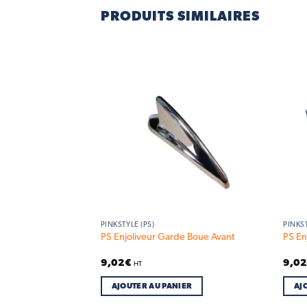
PRODUITS SIMILAIRES
Add to
Add to
wishlist
wishlist
 DE STOCK
PINKSTYLE (PS)
PINKST
PS Enjoliveur Garde Boue Avant
PS En
9,02
€
9,0
HT
AJOUTER AU PANIER
AJ