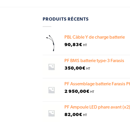
PRODUITS RÉCENTS
PBL Câble Y de charge batterie
90,83
€
HT
PF BMS batterie type-3 Farasis
350,00
€
HT
PF Assemblage batterie Farasis P
2 950,00
€
HT
PF Ampoule LED phare avant (x2)
82,00
€
HT