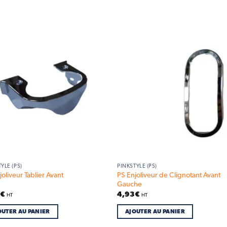
Add to
Add
wishlist
wish
YLE (PS)
PINKSTYLE (PS)
PS Enjoliveur de Clignotant Avant
joliveur Tablier Avant
Gauche
2
€
4,93
€
HT
HT
OUTER AU PANIER
AJOUTER AU PANIER