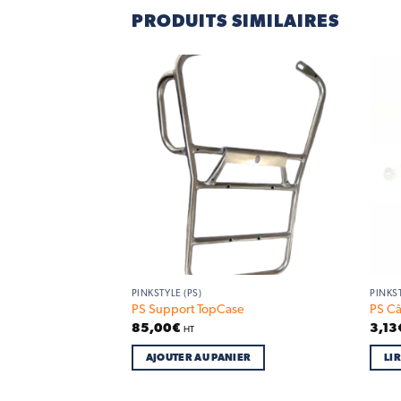
PRODUITS SIMILAIRES
Add to
Add to
wishlist
wishlist
PINKSTYLE (PS)
PINKST
n
PS Support TopCase
PS Câ
85,00
€
3,13
HT
IER
AJOUTER AU PANIER
LIR