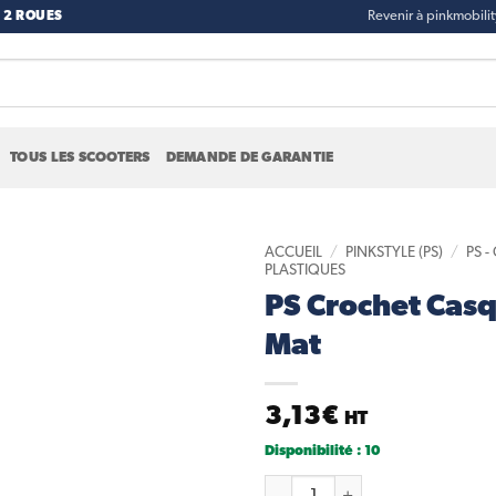
 2 ROUES
Revenir à pinkmobili
TOUS LES SCOOTERS
DEMANDE DE GARANTIE
ACCUEIL
/
PINKSTYLE (PS)
/
PS 
PLASTIQUES
PS Crochet Casq
Add to
wishlist
Mat
3,13
€
HT
Disponibilité : 10
quantité de PS Crochet Casque