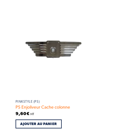
 to
Add to
list
wishlist
PINKSTYLE (PS)
PS Enjoliveur Cache colonne
9,60
€
HT
AJOUTER AU PANIER