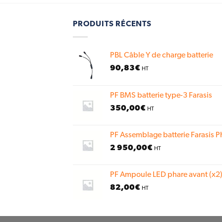
PRODUITS RÉCENTS
PBL Câble Y de charge batterie
90,83
€
HT
PF BMS batterie type-3 Farasis
350,00
€
HT
PF Assemblage batterie Farasis P
2 950,00
€
HT
PF Ampoule LED phare avant (x2)
82,00
€
HT