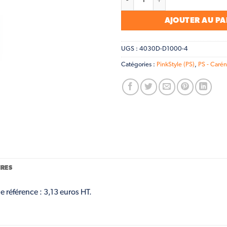
AJOUTER AU PA
UGS :
4030D-D1000-4
Catégories :
PinkStyle (PS)
,
PS - Carén
RES
e référence : 3,13 euros HT.