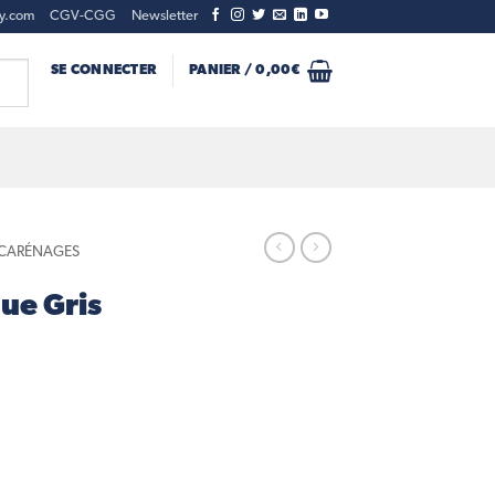
ty.com
CGV-CGG
Newsletter
SE CONNECTER
PANIER /
0,00
€
- CARÉNAGES
ue Gris
 Gris Mat