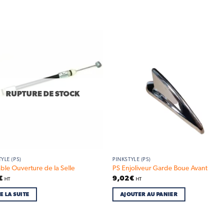
Add to
Add
wishlist
wish
RUPTURE DE STOCK
YLE (PS)
PINKSTYLE (PS)
ble Ouverture de la Selle
PS Enjoliveur Garde Boue Avant
€
9,02
€
HT
HT
E LA SUITE
AJOUTER AU PANIER