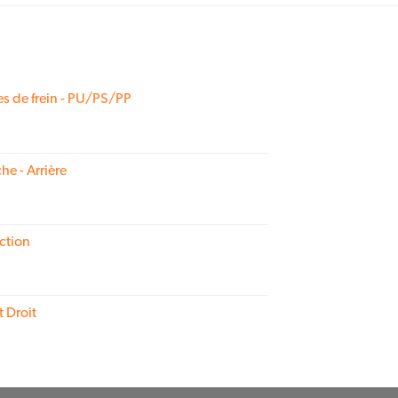
s de frein - PU/PS/PP
he - Arrière
ction
t Droit