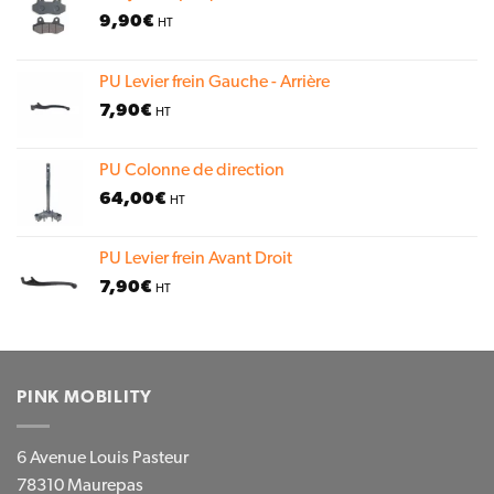
9,90
€
HT
PU Levier frein Gauche - Arrière
7,90
€
HT
PU Colonne de direction
64,00
€
HT
PU Levier frein Avant Droit
7,90
€
HT
PINK MOBILITY
6 Avenue Louis Pasteur
78310 Maurepas