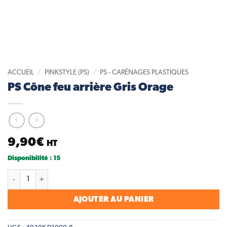
ACCUEIL
/
PINKSTYLE (PS)
/
PS - CARÉNAGES PLASTIQUES
PS Cône feu arrière Gris Orage
9,90
€
HT
Disponibilité : 15
quantité de PS Cône feu arrière Gris Orage
AJOUTER AU PANIER