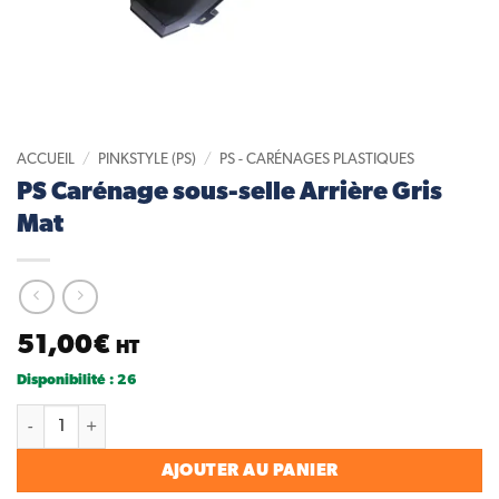
ACCUEIL
/
PINKSTYLE (PS)
/
PS - CARÉNAGES PLASTIQUES
PS Carénage sous-selle Arrière Gris
Mat
51,00
€
HT
Disponibilité : 26
quantité de PS Carénage sous-selle Arrière Gris Mat
AJOUTER AU PANIER