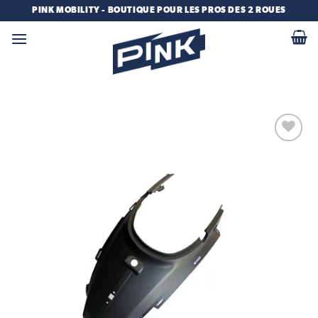
Passer
PINK MOBILITY - BOUTIQUE POUR LES PROS DES 2 ROUES
au
contenu
Add to
wishlist