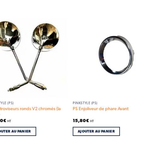
Add to
Add
wishlist
wish
YLE (PS)
PINKSTYLE (PS)
troviseurs ronds V2 chromés (la
PS Enjoliveur de phare Avant
)
00
€
15,80
€
HT
HT
OUTER AU PANIER
AJOUTER AU PANIER