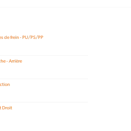
s de frein - PU/PS/PP
he - Arrière
ction
t Droit