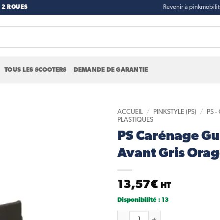
 2 ROUES
Revenir à pinkmobili
TOUS LES SCOOTERS
DEMANDE DE GARANTIE
ACCUEIL
/
PINKSTYLE (PS)
/
PS 
PLASTIQUES
PS Carénage Gu
Add to
wishlist
Avant Gris Ora
13,57
€
HT
Disponibilité : 13
quantité de PS Carénage Guid