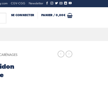
ty.com
CGV-CGG
Newsletter
SE CONNECTER
PANIER /
0,00
€
- CARÉNAGES
idon
ge
on Avant Gris Orage