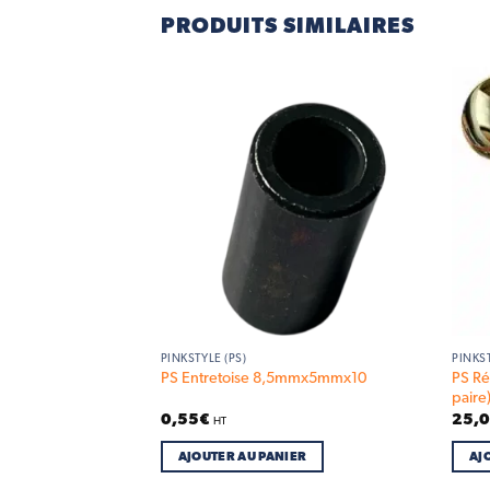
PRODUITS SIMILAIRES
Add to
Add to
wishlist
wishlist
PINKSTYLE (PS)
PINKST
PS Ré
e Boue Avant
PS Entretoise 8,5mmx5mmx10
paire
0,55
€
25,
HT
IER
AJOUTER AU PANIER
AJ