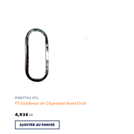
 to
Add to
list
wishlist
PINKSTYLE (PS)
PS Enjoliveur de Clignotant Avant Droit
4,93
€
HT
AJOUTER AU PANIER