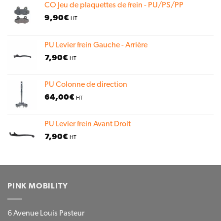
CO Jeu de plaquettes de frein - PU/PS/PP
9,90
€
HT
PU Levier frein Gauche - Arrière
7,90
€
HT
PU Colonne de direction
64,00
€
HT
PU Levier frein Avant Droit
7,90
€
HT
PINK MOBILITY
6 Avenue Louis Pasteur