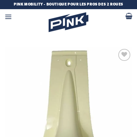
Passer
PINK MOBILITY - BOUTIQUE POUR LES PROS DES 2 ROUES
au
contenu
Add to
wishlist