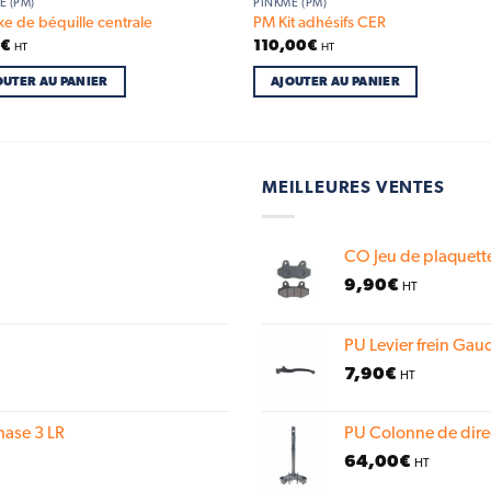
E (PM)
PINKME (PM)
e de béquille centrale
PM Kit adhésifs CER
0
€
110,00
€
HT
HT
OUTER AU PANIER
AJOUTER AU PANIER
MEILLEURES VENTES
CO Jeu de plaquette
9,90
€
HT
PU Levier frein Gauc
7,90
€
HT
hase 3 LR
PU Colonne de dire
64,00
€
HT