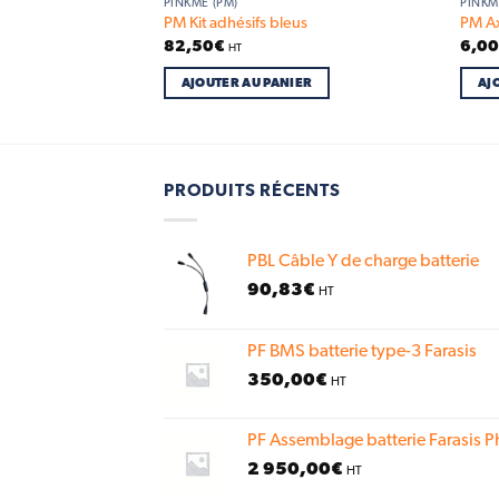
PINKME (PM)
PINKM
ant
PM Kit adhésifs bleus
PM Ax
82,50
€
6,0
HT
IER
AJOUTER AU PANIER
AJ
PRODUITS RÉCENTS
PBL Câble Y de charge batterie
90,83
€
HT
PF BMS batterie type-3 Farasis
350,00
€
HT
PF Assemblage batterie Farasis P
2 950,00
€
HT