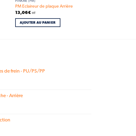
PINKME (PM)
PM Eclaireur de plaque Arrière
13,06
€
HT
AJOUTER AU PANIER
s de frein - PU/PS/PP
he - Arrière
ction