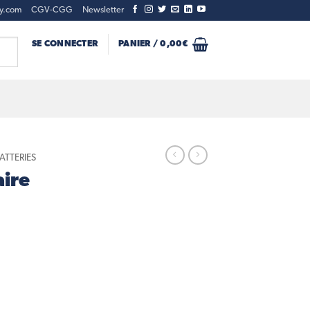
ty.com
CGV-CGG
Newsletter
SE CONNECTER
PANIER /
0,00
€
BATTERIES
aire
e batterie