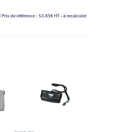
 Prix de référence : 53.85€ HT – à recalculer.
 to
Add to
list
wishlist