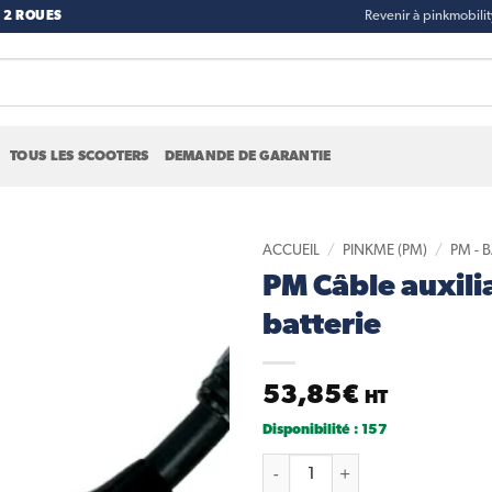
 2 ROUES
Revenir à pinkmobili
TOUS LES SCOOTERS
DEMANDE DE GARANTIE
ACCUEIL
/
PINKME (PM)
/
PM - 
PM Câble auxili
Add to
batterie
wishlist
53,85
€
HT
Disponibilité : 157
quantité de PM Câble auxiliair