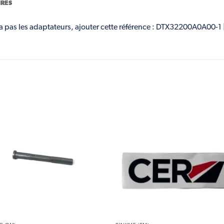
RES
n’a pas les adaptateurs, ajouter cette référence : DTX32200A0A00-1 |
Add to
Add
wishlist
wish