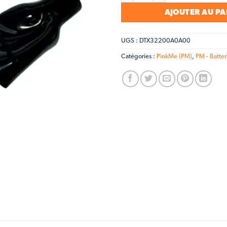
AJOUTER AU PA
UGS :
DTX32200A0A00
Catégories :
PinkMe (PM)
,
PM - Batter