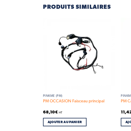
PRODUITS SIMILAIRES
Add to
Add to
wishlist
wishlist
PINKME (PM)
PINKM
ière
PM OCCASION Faisceau principal
PM C
68,10
€
11,4
HT
IER
AJOUTER AU PANIER
AJ