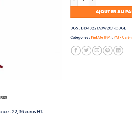
AJOUTER AU PA
UGS :
DTX43221A0W20/ROUGE
Catégories :
PinkMe (PM)
,
PM - Carén
RES
ence : 22,36 euros HT.