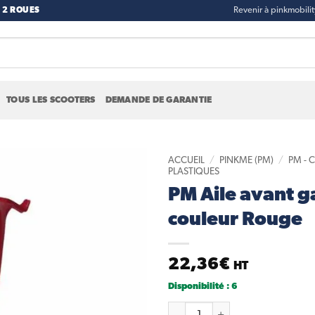
 2 ROUES
Revenir à pinkmobili
TOUS LES SCOOTERS
DEMANDE DE GARANTIE
ACCUEIL
/
PINKME (PM)
/
PM - 
PLASTIQUES
PM Aile avant 
Add to
wishlist
couleur Rouge
22,36
€
HT
Disponibilité : 6
quantité de PM Aile avant ga