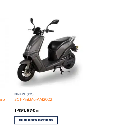
 to
Add to
list
wishlist
PINKME (PM)
ère
SCT-PinkMe-AM2022
1 491,67
€
HT
CHOIX DES OPTIONS
Ce