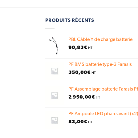
PRODUITS RÉCENTS
PBL Câble Y de charge batterie
90,83
€
HT
PF BMS batterie type-3 Farasis
350,00
€
HT
PF Assemblage batterie Farasis P
2 950,00
€
HT
PF Ampoule LED phare avant (x2)
82,00
€
HT