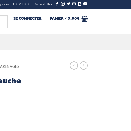
ty.com
CGV-CGG
Newsletter
SE CONNECTER
PANIER /
0,00
€
CARÉNAGES
gauche
uche couleur Rouge