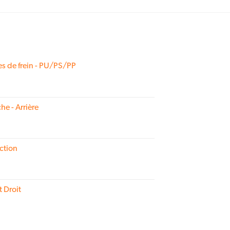
produit
a
plusieurs
variations.
Les
s de frein - PU/PS/PP
options
peuvent
être
choisies
he - Arrière
sur
la
page
ction
du
produit
t Droit