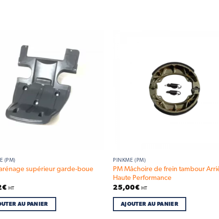
Add to
Add
wishlist
wish
E (PM)
PINKME (PM)
PM Mâchoire de frein tambour Arri
arénage supérieur garde-boue
Haute Performance
2
€
25,00
€
HT
HT
OUTER AU PANIER
AJOUTER AU PANIER