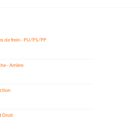
s de frein - PU/PS/PP
he - Arrière
ction
t Droit