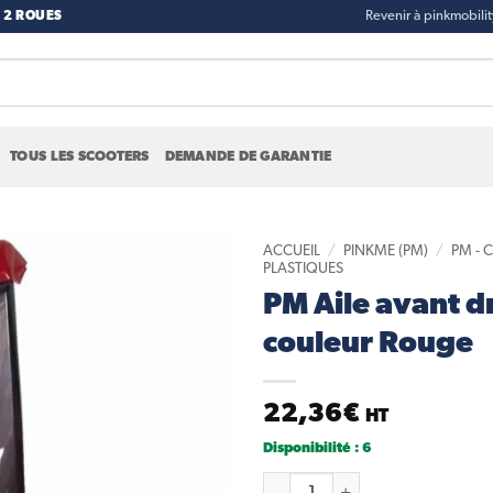
 2 ROUES
Revenir à pinkmobili
TOUS LES SCOOTERS
DEMANDE DE GARANTIE
ACCUEIL
/
PINKME (PM)
/
PM - 
PLASTIQUES
PM Aile avant d
Add to
wishlist
couleur Rouge
22,36
€
HT
Disponibilité : 6
quantité de PM Aile avant dro