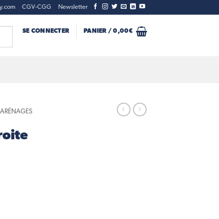
ty.com
CGV-CGG
Newsletter
SE CONNECTER
PANIER /
0,00
€
CARÉNAGES
roite
ite couleur Rouge