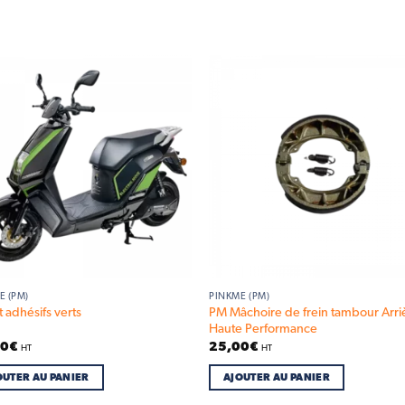
Add to
Add
wishlist
wish
E (PM)
PINKME (PM)
PM Mâchoire de frein tambour Arri
t adhésifs verts
Haute Performance
50
€
25,00
€
HT
HT
OUTER AU PANIER
AJOUTER AU PANIER