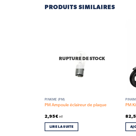
PRODUITS SIMILAIRES
Add to
Add to
wishlist
wishlist
RUPTURE DE STOCK
PINKME (PM)
PINKM
PM Ampoule éclaireur de plaque
PM Ki
2,95
€
82,
HT
IER
LIRE LA SUITE
AJ