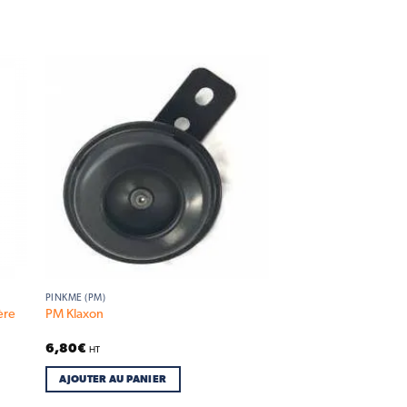
 to
Add to
list
wishlist
PINKME (PM)
ère
PM Klaxon
6,80
€
HT
AJOUTER AU PANIER