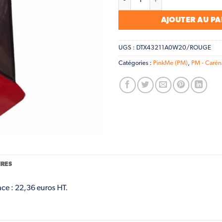
AJOUTER AU PA
UGS :
DTX43211A0W20/ROUGE
Catégories :
PinkMe (PM)
,
PM - Carén
RES
nce : 22,36 euros HT.