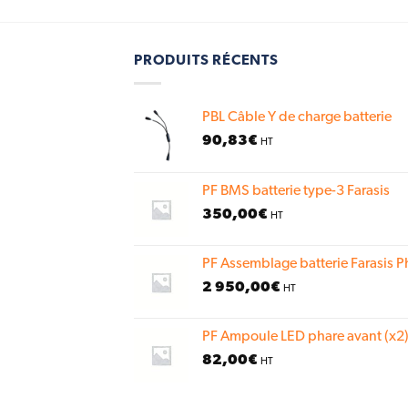
PRODUITS RÉCENTS
PBL Câble Y de charge batterie
90,83
€
HT
PF BMS batterie type-3 Farasis
350,00
€
HT
PF Assemblage batterie Farasis P
2 950,00
€
HT
PF Ampoule LED phare avant (x2)
82,00
€
HT