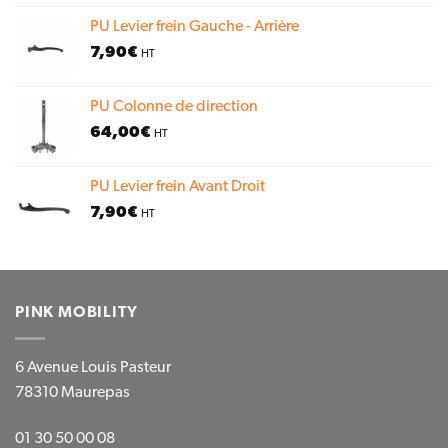
PU Levier frein Gauche - Arrière
7,90
€
HT
PU Colonne de direction
64,00
€
HT
PU Levier frein Avant Droit
7,90
€
HT
PINK MOBILITY
6 Avenue Louis Pasteur
78310 Maurepas
01 30 50 00 08