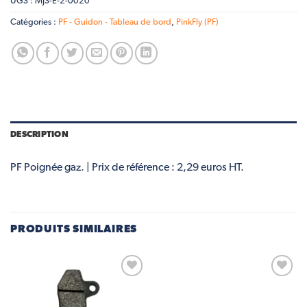
UGS :
MJS-E-2-0020
Catégories :
PF - Guidon - Tableau de bord
,
PinkFly (PF)
DESCRIPTION
PF Poignée gaz. | Prix de référence : 2,29 euros HT.
PRODUITS SIMILAIRES
Add to
Add to
wishlist
wishlist