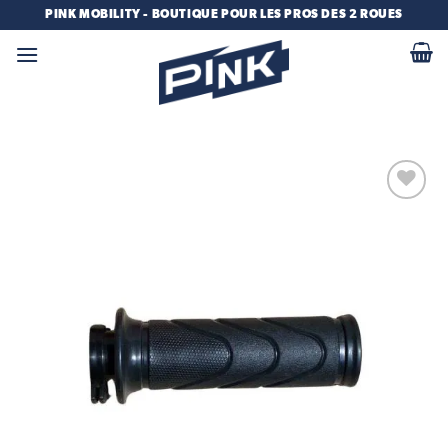
Passer
PINK MOBILITY - BOUTIQUE POUR LES PROS DES 2 ROUES
au
contenu
Add to
wishlist