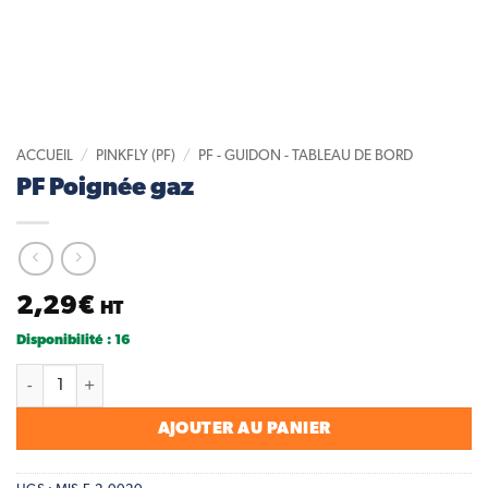
ACCUEIL
/
PINKFLY (PF)
/
PF - GUIDON - TABLEAU DE BORD
PF Poignée gaz
2,29
€
HT
Disponibilité : 16
quantité de PF Poignée gaz
AJOUTER AU PANIER