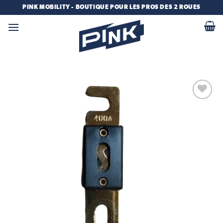
Passer
PINK MOBILITY - BOUTIQUE POUR LES PROS DES 2 ROUES
au
contenu
Add to
wishlist