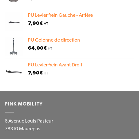
PU Levier frein Gauche - Arrière
7,90
€
HT
PU Colonne de direction
64,00
€
HT
PU Levier frein Avant Droit
7,90
€
HT
PINK MOBILITY
6 Avenue Louis Pasteur
78310 Maurepas