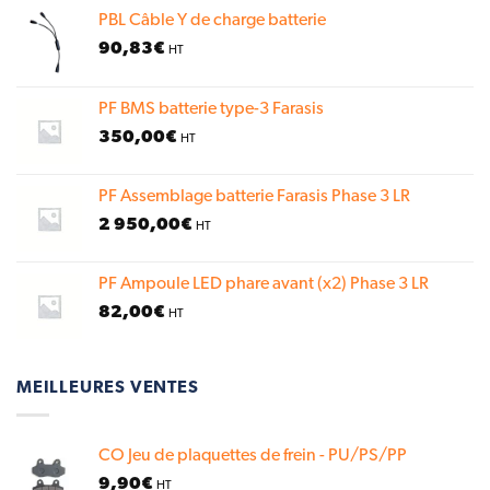
PBL Câble Y de charge batterie
90,83
€
HT
PF BMS batterie type-3 Farasis
350,00
€
HT
PF Assemblage batterie Farasis Phase 3 LR
2 950,00
€
HT
PF Ampoule LED phare avant (x2) Phase 3 LR
82,00
€
HT
MEILLEURES VENTES
CO Jeu de plaquettes de frein - PU/PS/PP
9,90
€
HT