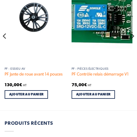
Add to
Add to
wishlist
wishlist
PF - ESSIEU AV
PF - PIÈCES ÉLECTRIQUES
PF Jante de roue avant 14 pouces
PF Contrôle relais démarrage V1
130,00
€
75,00
€
HT
HT
AJOUTER AU PANIER
AJOUTER AU PANIER
PRODUITS RÉCENTS