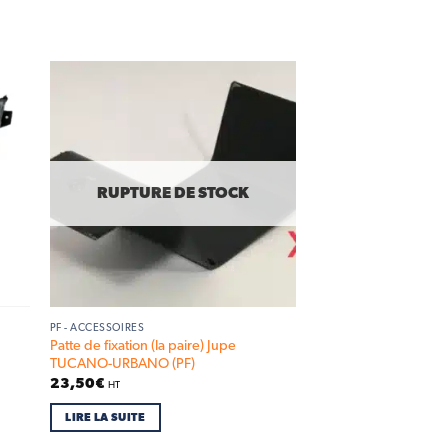
 to
Add to
list
wishlist
RUPTURE DE STOCK
PF - ACCESSOIRES
Patte de fixation (la paire) Jupe
TUCANO-URBANO (PF)
23,50
€
HT
LIRE LA SUITE