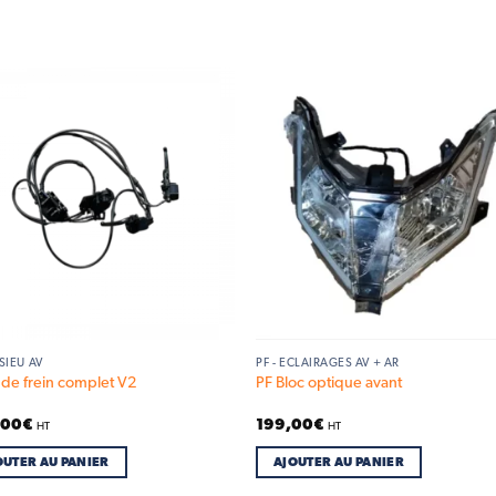
Add to
Add
wishlist
wish
SSIEU AV
PF - ECLAIRAGES AV + AR
t de frein complet V2
PF Bloc optique avant
,00
€
199,00
€
HT
HT
OUTER AU PANIER
AJOUTER AU PANIER