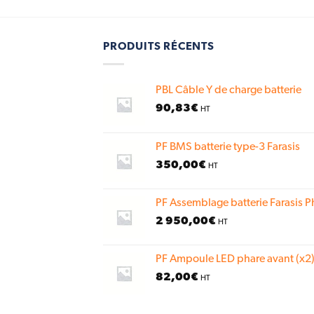
PRODUITS RÉCENTS
PBL Câble Y de charge batterie
90,83
€
HT
PF BMS batterie type-3 Farasis
350,00
€
HT
PF Assemblage batterie Farasis P
2 950,00
€
HT
PF Ampoule LED phare avant (x2)
82,00
€
HT