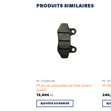
PRODUITS SIMILAIRES
Add to
Add to
wishlist
wishlist
PF - ESSIEU AR
PF - E
 pour kit de
PF Jeu de plaquettes de frein arrière
PF Ki
(paire)
15,00
€
240
HT
IER
AJOUTER AU PANIER
AJ