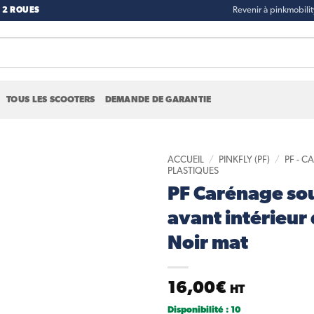
 2 ROUES
Revenir à pinkmobili
TOUS LES SCOOTERS
DEMANDE DE GARANTIE
ACCUEIL
/
PINKFLY (PF)
/
PF - 
PLASTIQUES
PF Carénage so
Add to
wishlist
avant intérieur 
Noir mat
16,00
€
HT
Disponibilité : 10