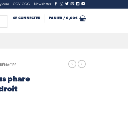
ty.com
CGV-CGG
Newsletter
SE CONNECTER
PANIER /
0,00
€
CARÉNAGES
us phare
droit