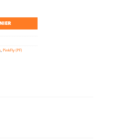
phare avant intérieur droit Noir mat
NIER
s
,
PinkFly (PF)