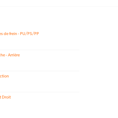
s de frein - PU/PS/PP
he - Arrière
ction
t Droit