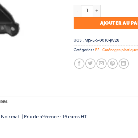
quantité de PF Carénage sous 
AJOUTER AU PA
UGS :
MJS-E-5-0010-JW28
Catégories :
PF - Carénages plastique
RES
Noir mat. | Prix de référence : 16 euros HT.