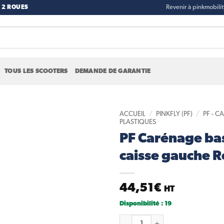
 2 ROUES
Revenir à pinkmobili
TOUS LES SCOOTERS
DEMANDE DE GARANTIE
ACCUEIL
/
PINKFLY (PF)
/
PF - 
PLASTIQUES
PF Carénage ba
Add to
wishlist
caisse gauche 
44,51
€
HT
Disponibilité : 19
quantité de PF Carénage bas 