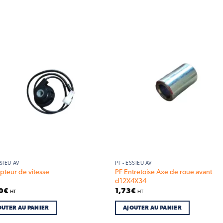
Add to
Add
wishlist
wish
SSIEU AV
PF - ESSIEU AV
PF Entretoise Axe de roue avant
pteur de vitesse
d12X4X34
0
€
1,73
€
HT
HT
OUTER AU PANIER
AJOUTER AU PANIER