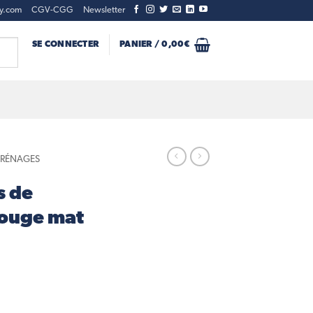
ty.com
CGV-CGG
Newsletter
SE CONNECTER
PANIER /
0,00
€
CARÉNAGES
s de
Rouge mat
de caisse gauche Rouge mat