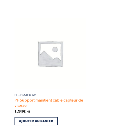
 to
Add to
list
wishlist
PF - ESSIEU AV
PF Support maintient câble capteur de
vitesse
1,91
€
HT
AJOUTER AU PANIER