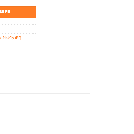
NIER
s
,
PinkFly (PF)