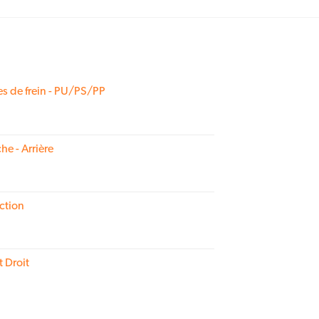
s de frein - PU/PS/PP
he - Arrière
ction
t Droit