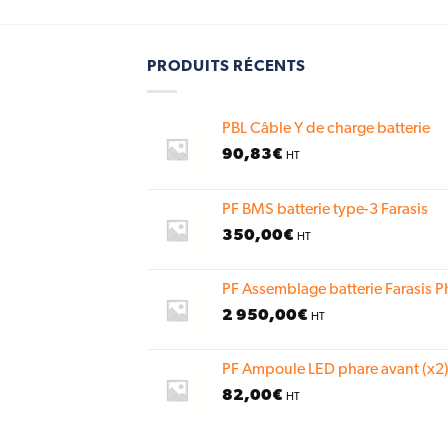
PRODUITS RÉCENTS
PBL Câble Y de charge batterie
90,83
€
HT
PF BMS batterie type-3 Farasis
350,00
€
HT
PF Assemblage batterie Farasis P
2 950,00
€
HT
PF Ampoule LED phare avant (x2)
82,00
€
HT