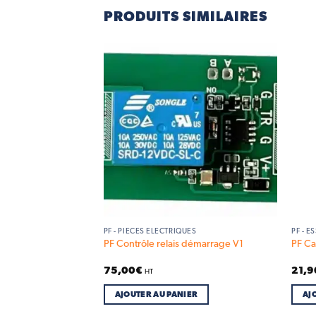
PRODUITS SIMILAIRES
Add to
Add to
wishlist
wishlist
PF - PIÈCES ÉLECTRIQUES
PF - E
re (unité)
PF Contrôle relais démarrage V1
PF Ca
75,00
€
21,9
HT
IER
AJOUTER AU PANIER
AJ