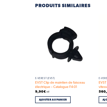
PRODUITS SIMILAIRES
Add to
Add to
wishlist
wishlist
E-VEREST (EVST)
E-VERE
rrière – Catalogue
EVST Clip de maintien de faisceau
EVST 
électrique – Catalogue F4-01
vites
9,90
€
560
HT
IER
AJOUTER AU PANIER
AJ