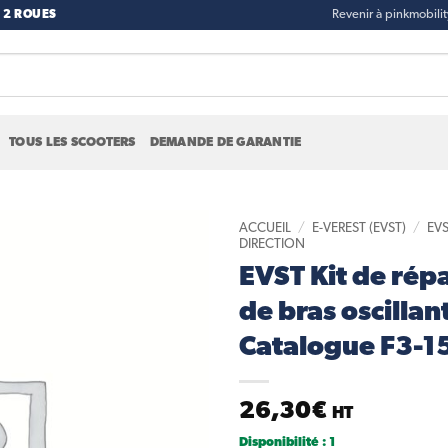
 2 ROUES
Revenir à pinkmobili
TOUS LES SCOOTERS
DEMANDE DE GARANTIE
ACCUEIL
/
E-VEREST (EVST)
/
EVS
DIRECTION
EVST Kit de rép
Add to
wishlist
de bras oscillant
Catalogue F3-1
26,30
€
HT
Disponibilité : 1