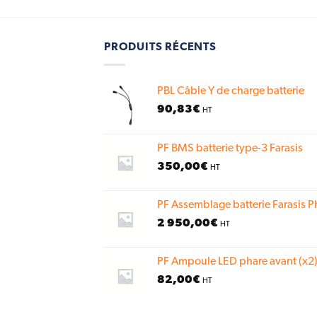
PRODUITS RÉCENTS
PBL Câble Y de charge batterie
90,83
€
HT
PF BMS batterie type-3 Farasis
350,00
€
HT
PF Assemblage batterie Farasis P
2 950,00
€
HT
PF Ampoule LED phare avant (x2)
82,00
€
HT