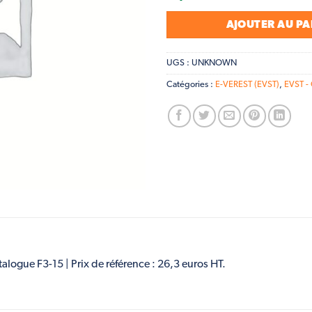
AJOUTER AU PA
UGS :
UNKNOWN
Catégories :
E-VEREST (EVST)
,
EVST - 
talogue F3-15 | Prix de référence : 26,3 euros HT.