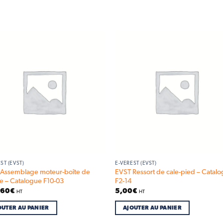
Add to
Add
wishlist
wish
ST (EVST)
E-VEREST (EVST)
Assemblage moteur-boîte de
EVST Ressort de cale-pied – Catal
se – Catalogue F10-03
F2-14
,60
€
5,00
€
HT
HT
OUTER AU PANIER
AJOUTER AU PANIER