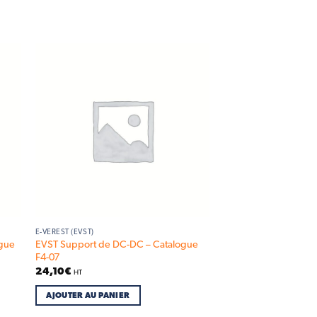
 to
Add to
list
wishlist
E-VEREST (EVST)
ogue
EVST Support de DC-DC – Catalogue
F4-07
24,10
€
HT
AJOUTER AU PANIER