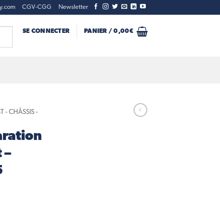
ty.com
CGV-CGG
Newsletter
SE CONNECTER
PANIER /
0,00
€
T - CHÂSSIS -
aration
 –
5