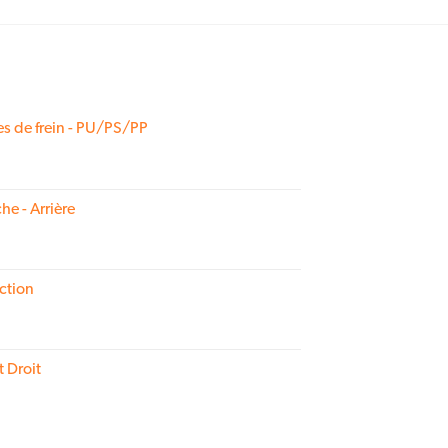
s de frein - PU/PS/PP
he - Arrière
ction
t Droit